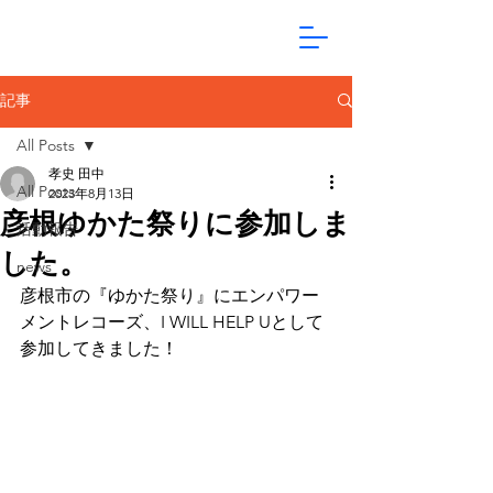
記事
All Posts
孝史 田中
All Posts
2023年8月13日
彦根ゆかた祭りに参加しま
活動報告
した。
news
彦根市の『ゆかた祭り』にエンパワー
メントレコーズ、I WILL HELP Uとして
参加してきました！