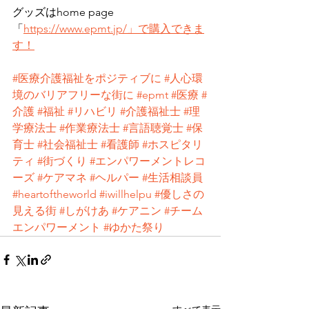
グッズはhome page
「
https://www.epmt.jp/」で購入できま
す！
#医療介護福祉をポジティブに
#人心環
境のバリアフリーな街に
#epmt
#医療
#
介護
#福祉
#リハビリ
#介護福祉士
#理
学療法士
#作業療法士
#言語聴覚士
#保
育士
#社会福祉士
#看護師
#ホスピタリ
ティ
#街づくり
#エンパワーメントレコ
ーズ
#ケアマネ
#ヘルパー
#生活相談員
#heartoftheworld
#iwillhelpu
#優しさの
見える街
#しがけあ
#ケアニン
#チーム
エンパワーメント
#ゆかた祭り