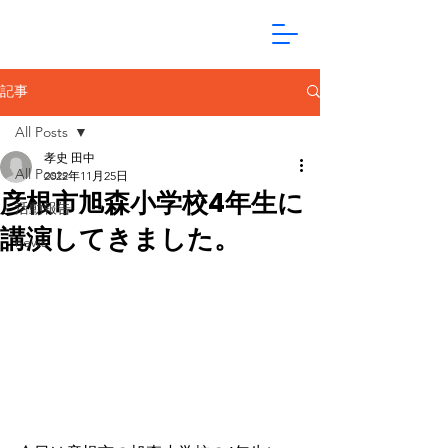
記事
All Posts
孝史 田中
All Posts
2022年11月25日
彦根市旭森小学校4年生に
活動報告
講演してきました。
news