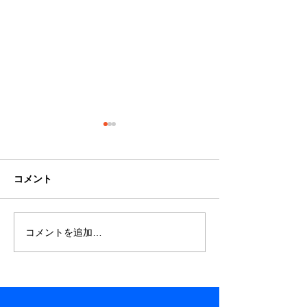
コメント
コメントを追加…
みんなでたのしむシネマ
WE WILL HEL
R8.1.18開催
ことで世界は優
～ 令和７年１
催